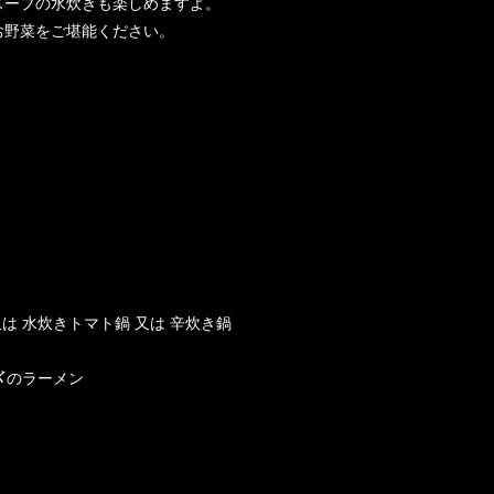
スープの水炊きも楽しめますよ。
お野菜をご堪能ください。
は 水炊きトマト鍋 又は 辛炊き鍋
 〆のラーメン