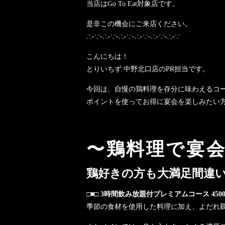
当店はGo To Eat対象店です。
是非この機会にご来店ください。
∴-∵-∴-∵-∴-∵-∴-∵-∴-∵-∴-∵
こんにちは！
とりいちず 中野北口店のPR担当です。
今回は、自慢の鶏料理を存分に味わえるコ
ポイントを使ってお得に宴会を楽しみたい
〜鶏料理で宴
鶏好きの方も大満足間違
□■□ 3時間飲み放題付プレミアムコース 4500
季節の食材を使用した料理に加え、よだれ