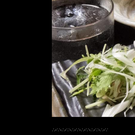
∴-∵-∴-∵-∴-∵-∴-∵-∴-∵-∴-∵