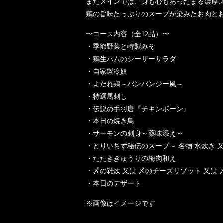
またメインでは、身も心もあったまる濃厚
鶏の旨味たっぷりのスープが染みたお肉と
〜コース内容（全12品）〜
・季節野菜と特製みそ
・鶏生ハムのシーザーサラダ
・自家製冷奴
・よだれ鶏～バンバンジー風～
・特選馬刺し
・伝説の手羽唐『チキンボーン』
・本日の焼き鳥
・サーモンの刺身～薬味添え～
・とりいちず秘伝のスープ～ 名物 水炊き 又
・たたききゅうりの梅肉和え
・〆の雑炊 又は 〆のチーズリゾット 又は
・本日のデザート
※画像はイメージです