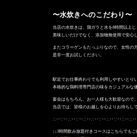
〜水炊きへのこだわり〜
当店の水炊きは、鶏ガラと水を8時間以上
美味しいだけでなく、添加物無使用で安心
またコラーゲンもたっぷりなので、女性の
是非一度お試しください。
駅近でお仕事終わりでも利用しやすいとり
本格的な鶏料理専門店の味をカジュアルな
宴会はもちろん、お一人様も大歓迎なので
当店では、皆様のお越しを心よりお待ちし
∴‥∵‥∴‥∵‥∴‥∴‥∵‥∴‥∵‥∴‥∴‥
↓↓3時間飲み放題付きコースはこちらでもご