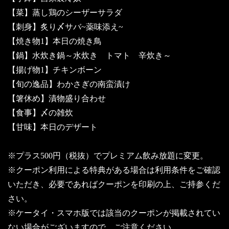
【菜】蒸し鶏のシーザーサラダ
【刺身】炙り〆サバ~薬味添え~
【焼き物1】本日の焼き鳥
【鍋】水炊き鍋～水炊き トマト 辛炊き～
【揚げ物1】チキンボーン
【旬の逸品】わかさぎの南蛮漬け
【箸休め】漬物盛り合わせ
【食事】〆の雑炊
【甘味】本日のデザート
※プラス500円（税抜）でプレミアム飲み放題に変更。
※クーポン利用による特典がある場合は利用条件をご確認
いただき、必要であればクーポンを印刷の上、ご持参くだ
さい。
※ケータイ・スマホ版では該当のクーポンが掲載されてい
ない場合がございますので、ご注意ください。