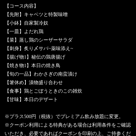
【コース内容】
【先附】キャベツと特製味噌
【小鉢】自家製冷奴
【一皿】よだれ鶏
【菜】蒸し鶏のシーザーサラダ
【刺身】炙り〆サバ~薬味添え~
【揚げ物1】秘伝の鶏唐揚げ
【焼き物1】本日の焼き鳥
【旬の一品】わかさぎの南蛮漬け
【箸休め】漬物盛り合わせ
【食事】鶏とごぼうときのこの雑炊
【甘味】本日のデザート
※プラス500円（税抜）でプレミアム飲み放題に変更。
※クーポン利用による特典がある場合は利用条件をご確認
いただき、必要であればクーポンを印刷の上、ご持参くだ