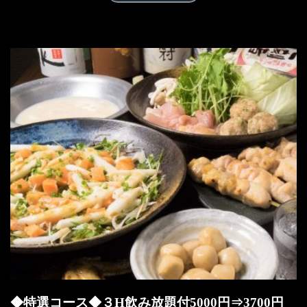
◆特選コース◆３H飲み放題付5000円⇒3700円