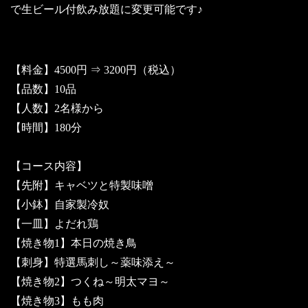
で生ビール付飲み放題に変更可能です♪
【料金】4500円 ⇒ 3200円（税込）
【品数】10品
【人数】2名様から
【時間】180分
【コース内容】
【先附】キャベツと特製味噌
【小鉢】自家製冷奴
【一皿】よだれ鶏
【焼き物1】本日の焼き鳥
【刺身】特選馬刺し～薬味添え～
【焼き物2】つくね～明太マヨ～
【焼き物3】もも肉