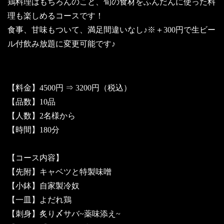
鶏料理はもちろんのこと、旬の食材をふんだんに使った料
理も楽しめるコースです！
食事、甘味もついて、満足間違いなし♪※＋300円で生ビー
ル付飲み放題に変更可能です♪
【料金】4500円 ⇒ 3200円（税込）
【品数】10品
【人数】2名様から
【時間】180分
【コース内容】
【先附】キャベツと特製味噌
【小鉢】自家製冷奴
【一皿】よだれ鶏
【刺身】炙り〆サバ~薬味添え~