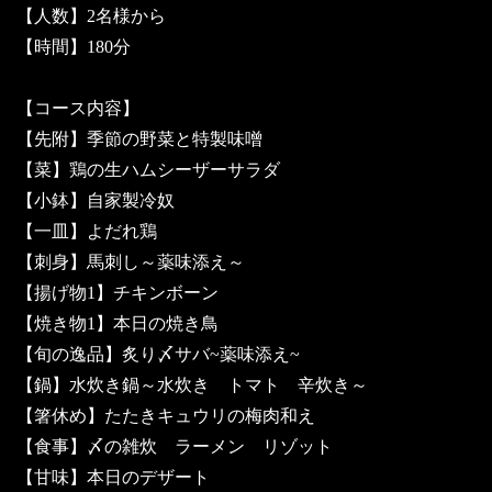
【人数】2名様から
【時間】180分
【コース内容】
【先附】季節の野菜と特製味噌
【菜】鶏の生ハムシーザーサラダ
【小鉢】自家製冷奴
【一皿】よだれ鶏
【刺身】馬刺し～薬味添え～
【揚げ物1】チキンボーン
【焼き物1】本日の焼き鳥
【旬の逸品】炙り〆サバ~薬味添え~
【鍋】水炊き鍋～水炊き トマト 辛炊き～
【箸休め】たたきキュウリの梅肉和え
【食事】〆の雑炊 ラーメン リゾット
【甘味】本日のデザート