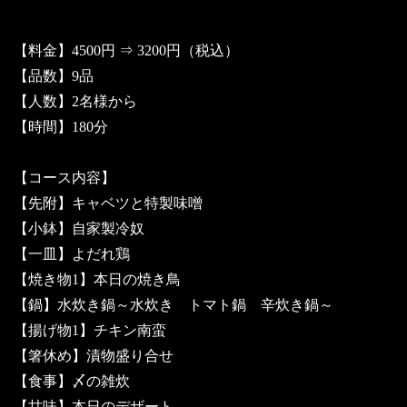
【料金】4500円 ⇒ 3200円（税込）
【品数】9品
【人数】2名様から
【時間】180分
【コース内容】
【先附】キャベツと特製味噌
【小鉢】自家製冷奴
【一皿】よだれ鶏
【焼き物1】本日の焼き鳥
【鍋】水炊き鍋～水炊き トマト鍋 辛炊き鍋～
【揚げ物1】チキン南蛮
【箸休め】漬物盛り合せ
【食事】〆の雑炊
【甘味】本日のデザート